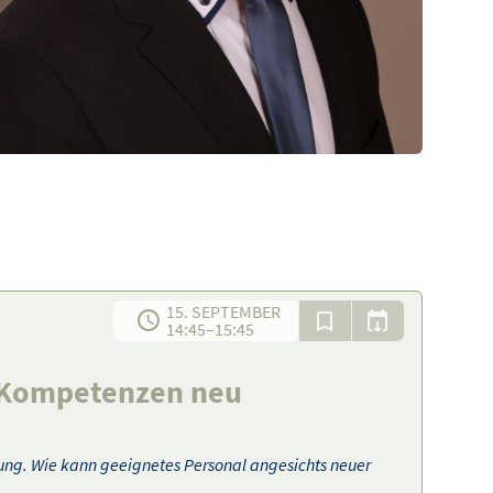
15. SEPTEMBER
14:45
–
15:45
d Kompetenzen neu
fung. Wie kann geeignetes Personal angesichts neuer