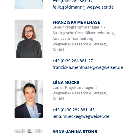
+49 (0)30 284 881-17
felix.goldmann@wegweiser.de
FRANZISKA MEHLHASE
Bild
Senior Programmmanagerin -
Strategische Geschäftsentwicklung,
Analyse & Teamleitung
Wegweiser Research & Strategy
GmbH
+49 (0)30 284 881-27
franziska.mehlhase@wegweiser.de
LÉNA MÜCKE
Bild
Junior Projektmanagerin
Wegweiser Research & Strategy
GmbH
+49 (0) 30 284 881- 43
©
lena.muecke@wegweiser.de
ANNA-JANINA STÖHR
Bild