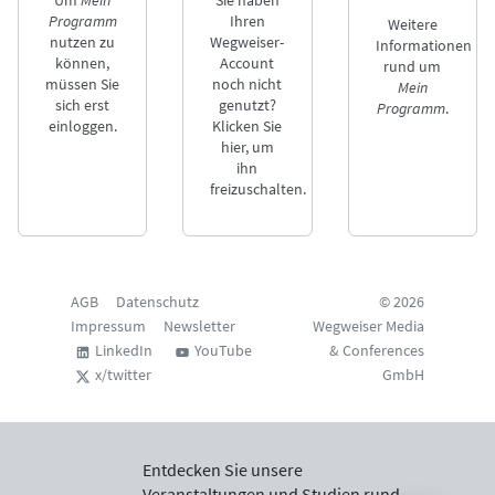
Um
Mein
Sie haben
Programm
Ihren
Weitere
nutzen zu
Wegweiser-
Informationen
können,
Account
rund um
müssen Sie
noch nicht
Mein
sich erst
genutzt?
Programm
.
einloggen.
Klicken Sie
hier, um
ihn
freizuschalten.
AGB
Datenschutz
© 2026
Impressum
Newsletter
Wegweiser Media
LinkedIn
YouTube
& Conferences
x/twitter
GmbH
Entdecken Sie unsere
Veranstaltungen und Studien rund