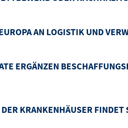
r nachhaltige Lieferketten?
EUROPA AN LOGISTIK UND VER
istik und Verwaltung scheitert
MATE ERGÄNZEN BESCHAFFUNG
n Beschaffungskongress der Krankenhäuser
ER KRANKENHÄUSER FINDET S