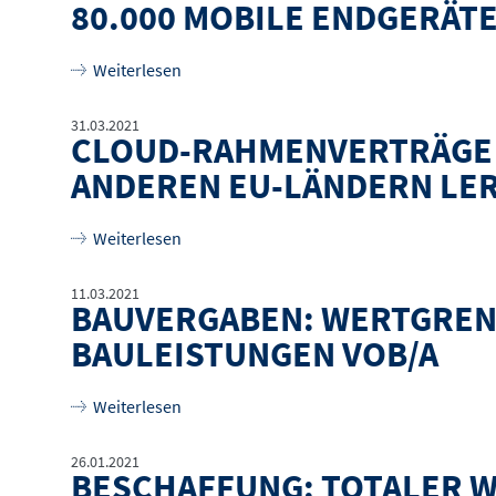
80.000 MOBILE ENDGERÄT
über
80.000 mobile Endgeräte für Schulen
Weiterlesen
31.03.2021
CLOUD-RAHMENVERTRÄGE 
ANDEREN EU-LÄNDERN LE
über
Cloud-Rahmenverträge sinnvoll ausg
Weiterlesen
11.03.2021
BAUVERGABEN: WERTGREN
BAULEISTUNGEN VOB/A
über
Bauvergaben: Wertgrenzen in der Ve
Weiterlesen
26.01.2021
BESCHAFFUNG: TOTALER 