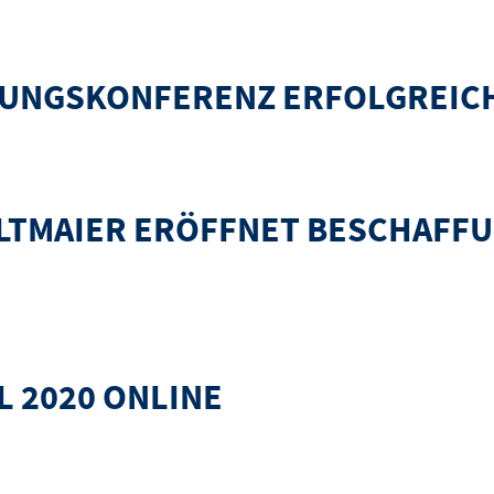
ser findet statt als Online-Kongress
FUNGSKONFERENZ ERFOLGREICH
erfolgreich eröffnet.
LTMAIER ERÖFFNET BESCHAFF
net Beschaffungskonferenz-digital am 17.9.2020
L 2020 ONLINE