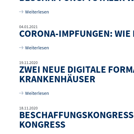
über
Beschaffung: Totaler Wettbewerb ode
Weiterlesen
04.01.2021
CORONA-IMPFUNGEN: WIE 
über
Corona-Impfungen: Wie Europa an Log
Weiterlesen
19.11.2020
ZWEI NEUE DIGITALE FOR
KRANKENHÄUSER
über
Zwei neue digitale Formate ergänze
Weiterlesen
18.11.2020
BESCHAFFUNGSKONGRESS D
KONGRESS