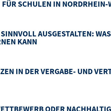
E FÜR SCHULEN IN NORDRHEIN
 in Nordrhein-Westfalen
SINNVOLL AUSGESTALTEN: WA
RNEN KANN
estalten: Was Deutschland von anderen EU-Ländern lernen kann
ZEN IN DER VERGABE- UND VE
rgabe- und Vertragsordnung für Bauleistungen VOB/A
WETTBEWERB ODER NACHHALTIG