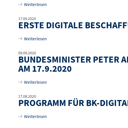
über
Beschaffungskongress der Krankenhäu
Weiterlesen
17.09.2020
ERSTE DIGITALE BESCHAF
über
Erste digitale Beschaffungskonferenz 
Weiterlesen
09.09.2020
BUNDESMINISTER PETER A
AM 17.9.2020
über
Bundesminister Peter Altmaier eröff
Weiterlesen
17.08.2020
PROGRAMM FÜR BK-DIGITA
über
Programm für BK-digital 2020 Online
Weiterlesen