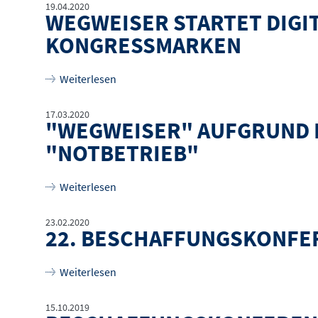
19.04.2020
WEGWEISER STARTET DIGIT
KONGRESSMARKEN
über
Wegweiser startet digitales Angebot
Weiterlesen
17.03.2020
"WEGWEISER" AUFGRUND DE
"NOTBETRIEB"
über
"Wegweiser" aufgrund der Lage um Co
Weiterlesen
23.02.2020
22. BESCHAFFUNGSKONFE
über
22. Beschaffungskonferenz veröffen
Weiterlesen
15.10.2019