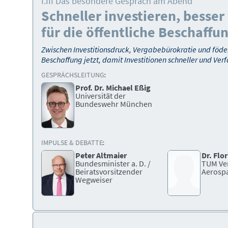
I.III Das besondere Gespräch am Abend
Schneller investieren, besse
für die öffentliche Beschaffu
Zwischen Investitionsdruck, Vergabebürokratie und föder
Beschaffung jetzt, damit Investitionen schneller und Ve
GESPRÄCHSLEITUNG:
Prof. Dr. Michael Eßig
Universität der
Bundeswehr München
IMPULSE & DEBATTE:
Peter Altmaier
Dr. Flo
Bild
Bundesminister a. D. /
TUM Ve
Beiratsvorsitzender
Aerosp
Wegweiser